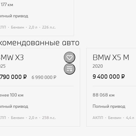
 177 км
полный привод
·
·
·
АКПП
Бензин
2,0 л
226 л.с.
комендованные авто
Получить предложение
BMW X3
BMW X5 M
025
2020
9 400 000 ₽
 790 000 ₽
6 990 000 ₽
енее 100 км
88 068 км
полный привод
полный привод
·
·
·
·
·
АКПП
Бензин
2,0 л
258 л.с.
АКПП
Бензин
4,4 л
Получить предложение
Получить пр