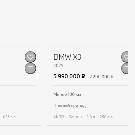
BMW X3
2025
5 990 000 ₽
7 290 000 ₽
Менее 100 км
полный привод
·
·
·
·
625 л.с.
АКПП
Бензин
2,0 л
258 л.с.
едложение
Получить предложение