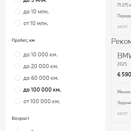
71 275 
до 10 млн.
пере
от 10 млн.
АКПП
Реко
П
Пробег
, км
BMW
до 10 000 км.
2025
до 20 000 км.
6 59
до 60 000 км.
до 100 000 км.
Менее 
от 100 000 км.
задни
АКПП
Возраст
П