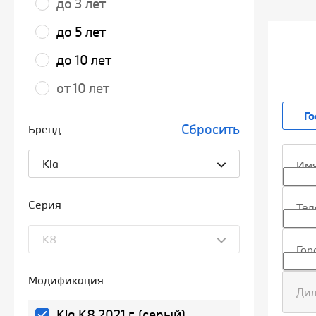
до 3 лет
до 5 лет
до 10 лет
от 10 лет
Г
Сбросить
Бренд
Kia
Им
Серия
Те
K8
Гор
Модификация
Ди
Kia K8 2021 г. (серый)