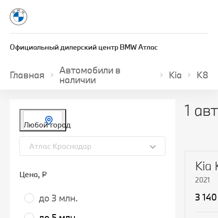
Официальный дилерский центр BMW Атлас
Автомобили в
Главная
Kia
K8
наличии
1 ав
Любой город
Атлас Краснодар
Kia
Цена
, ₽
2021
3 140
до 3 млн.
до 5 млн.