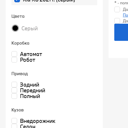
* - по
Да
По
Цвета
Да
Серый
Коробка
Автомат
Робот
Привод
Задний
Передний
Полный
Кузов
Внедорожник
Седан