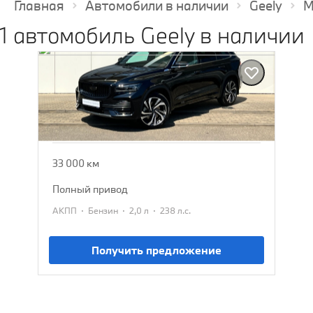
Главная
Автомобили в наличии
Geely
M
1 автомобиль Geely в наличии
Geely Monjaro
2023
2 890 000 ₽
3 190 000 ₽
33 000 км
полный привод
·
·
·
АКПП
Бензин
2,0 л
238 л.с.
Получить предложение