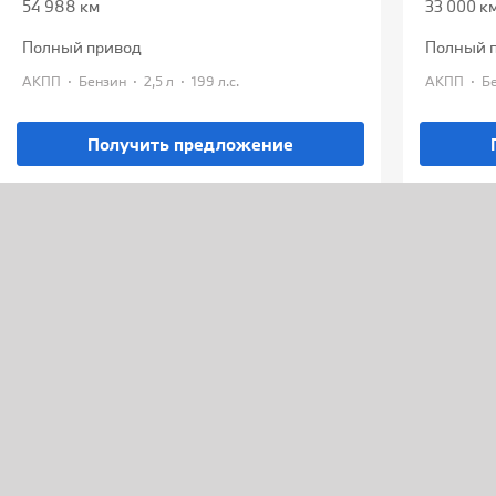
54 988 км
33 000 к
полный привод
полный 
·
·
·
·
АКПП
Бензин
2,5 л
199 л.с.
АКПП
Получить предложение