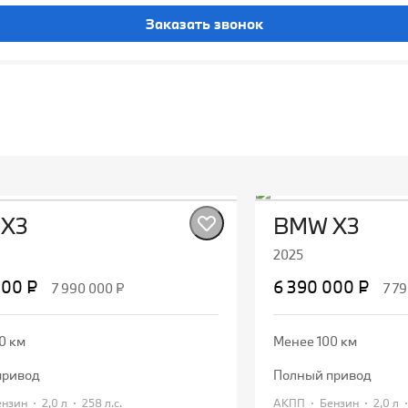
Заказать звонок
X3
BMW X3
2025
000 ₽
6 390 000 ₽
7 990 000 ₽
7 7
0 км
Менее 100 км
привод
полный привод
·
·
·
·
Бензин
2,0 л
258 л.с.
АКПП
Бензин
2,0 л