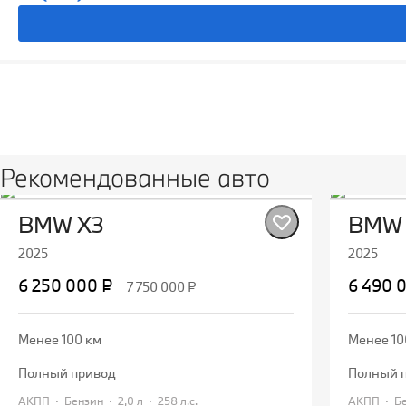
Рекомендованные авто
BMW X3
BMW 
2025
2025
6 250 000 ₽
6 490 
7 750 000 ₽
Менее 100 км
Менее 10
полный привод
полный 
·
·
·
·
АКПП
Бензин
2,0 л
258 л.с.
АКПП