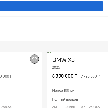
BMW X3
2025
6 390 000 ₽
90 000 ₽
7 790 000 ₽
Менее 100 км
полный привод
·
·
·
·
258 л.с.
АКПП
Бензин
2,0 л
258 л.с.