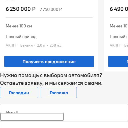
6 250 000 ₽
6 490 
7 750 000 ₽
Менее 100 км
Менее 10
полный привод
полный 
·
·
·
·
АКПП
Бензин
2,0 л
258 л.с.
АКПП
Получить предложение
Нужна помощь с выбором автомобиля?
Оставьте заявку, и мы свяжемся с вами.
Господин
Госпожа
Имя
*