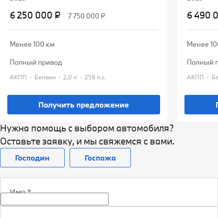
6 250 000 ₽
6 490 
7 750 000 ₽
Менее 100 км
Менее 10
полный привод
полный 
·
·
·
·
АКПП
Бензин
2,0 л
258 л.с.
АКПП
Получить предложение
Нужна помощь с выбором автомобиля?
Оставьте заявку, и мы свяжемся с вами.
Господин
Госпожа
Имя
*