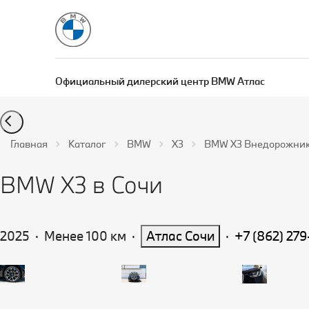
Официальный дилерский центр BMW Атлас
Главная
Каталог
BMW
X3
BMW X3 Внедорожник Б
BMW X3 в Сочи
2025
·
Менее 100 км
·
Атлас Сочи
·
+7 (86