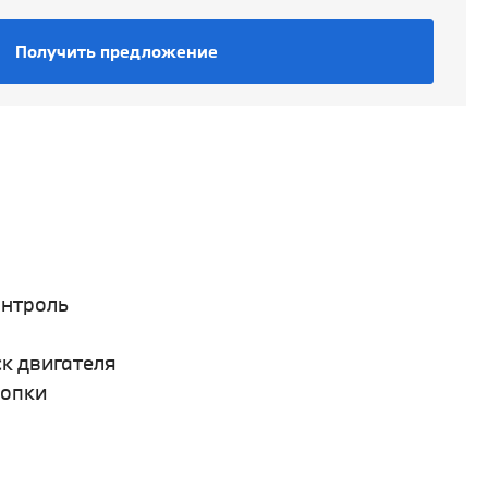
Получить предложение
онтроль
к двигателя
нопки