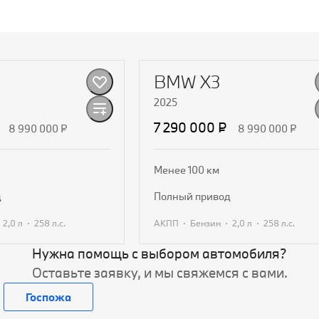
Видео
BMW X3
2025
7 290 000 ₽
8 990 000 ₽
8 990 000 ₽
Менее 100 км
д
полный привод
·
·
·
·
·
2,0 л
258 л.с.
АКПП
Бензин
2,0 л
258 л.с.
Нужна помощь с выбором автомобиля?
ь предложение
Получить предложение
Оставьте заявку, и мы свяжемся с вами.
Госпожа