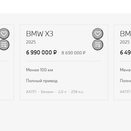
Видео
BMW X3
BM
2025
2025
6 990 000 ₽
6 4
8 690 000 ₽
Менее 100 км
Мене
полный привод
пол
·
·
·
АКПП
Бензин
2,0 л
258 л.с.
АКПП
Получить предложение