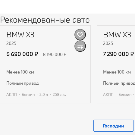
Видео
Видео
Рекомендованные авто
BMW X3
BMW X3
2025
2025
6 690 000 ₽
7 290 000 ₽
8 190 000 ₽
Менее 100 км
Менее 100 км
полный привод
полный приво
·
·
·
·
АКПП
Бензин
2,0 л
258 л.с.
АКПП
Бензин
Получить предложение
Получит
Господин