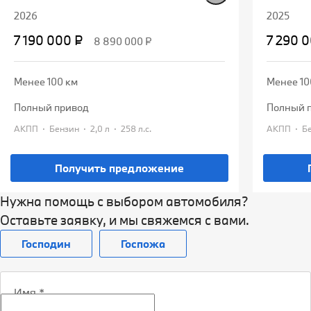
2026
2025
7 190 000 ₽
7 290 
8 890 000 ₽
Менее 100 км
Менее 10
полный привод
полный 
·
·
·
·
АКПП
Бензин
2,0 л
258 л.с.
АКПП
Получить предложение
Нужна помощь с выбором автомобиля?
Оставьте заявку, и мы свяжемся с вами.
Господин
Госпожа
Имя
*