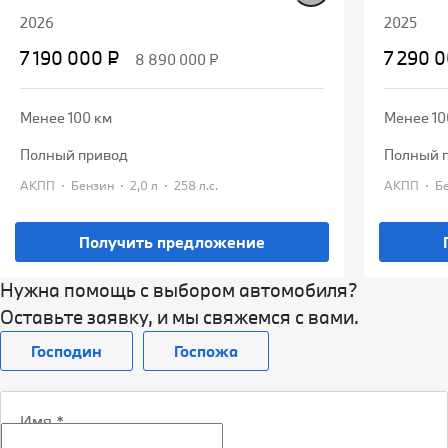
2026
2025
7 190 000 ₽
7 290 
8 890 000 ₽
Менее 100 км
Менее 10
полный привод
полный 
·
·
·
·
АКПП
Бензин
2,0 л
258 л.с.
АКПП
Получить предложение
Нужна помощь с выбором автомобиля?
Оставьте заявку, и мы свяжемся с вами.
Господин
Госпожа
Имя
*