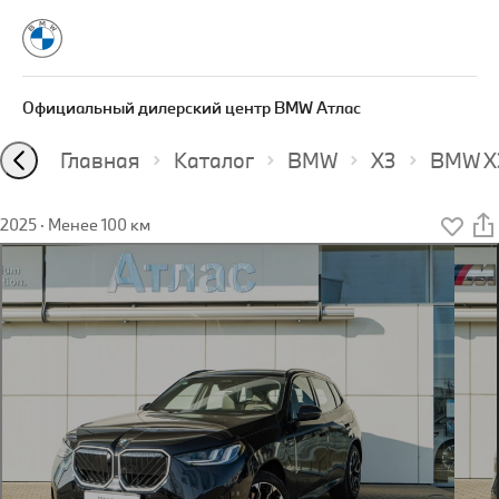
Официальный дилерский центр BMW Атлас
Главная
Каталог
BMW
X3
BMW X3
2025
·
Менее 100 км