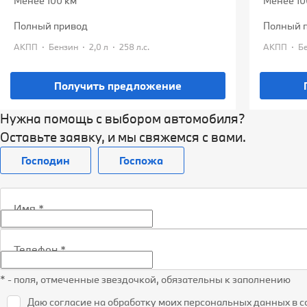
Менее 100 км
Менее 10
полный привод
полный 
·
·
·
·
АКПП
Бензин
2,0 л
258 л.с.
АКПП
Получить предложение
Нужна помощь с выбором автомобиля?
Оставьте заявку, и мы свяжемся с вами.
Господин
Госпожа
Имя
*
Телефон
*
* - поля, отмеченные звездочкой, обязательны к заполнению
Даю согласие на обработку моих персональных данных в с