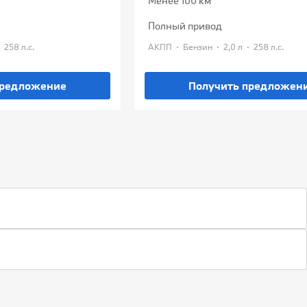
Менее 100 км
полный привод
·
·
·
·
258 л.с.
АКПП
Бензин
2,0 л
258 л.с.
предложение
Получить предложен