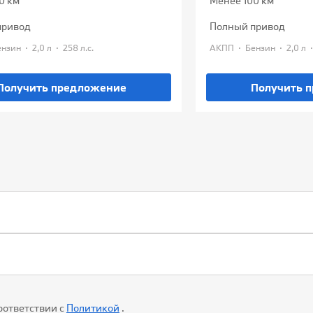
0 км
Менее 100 км
привод
полный привод
·
·
·
·
Бензин
2,0 л
258 л.с.
АКПП
Бензин
2,0 л
Получить предложение
Получить 
оответствии с
Политикой
.