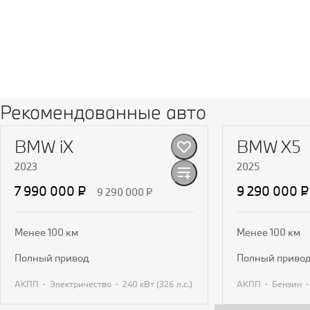
Рекомендованные авто
BMW iX
BMW X5
2023
2025
7 990 000 ₽
9 290 000 ₽
9 290 000 ₽
Менее 100 км
Менее 100 км
полный привод
полный приво
·
·
·
АКПП
Электричество
240 кВт
(326 л.с.
)
АКПП
Бензин