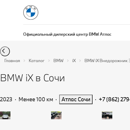
Официальный дилерский центр BMW Атлас
Главная
Каталог
BMW
iX
BMW iX Внедорожник Э
BMW iX в Сочи
2023
·
Менее 100 км
·
Атлас Сочи
·
+7 (862) 27