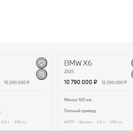
BMW X6
2025
10 790 000 ₽
10 290 000 ₽
12 290 000 ₽
Менее 100 км
д
полный привод
·
·
·
·
·
2,0 л
258 л.с.
АКПП
Бензин
2,0 л
258 л.с.