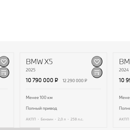
BMW X5
BM
2025
2024
10 790 000 ₽
10 
12 290 000 ₽
Менее 100 км
Мене
полный привод
пол
·
·
·
АКПП
Бензин
2,0 л
258 л.с.
АКПП