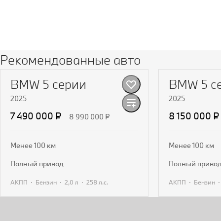
Рекомендованные авто
BMW 5 серии
BMW 5 с
2025
2025
7 490 000 ₽
8 150 000 ₽
8 990 000 ₽
Менее 100 км
Менее 100 км
полный привод
полный приво
·
·
·
·
АКПП
Бензин
2,0 л
258 л.с.
АКПП
Бензин
Получить предложение
Получит