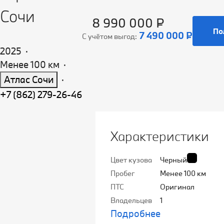
Сочи
8 990 000 ₽
По
7 490 000 ₽
С учётом выгод:
2025
·
Менее 100 км
·
Атлас Сочи
·
+7 (862) 279-26-46
Характеристики
Цвет кузова
Черный
Пробег
Менее 100 км
ПТС
Оригинал
Владельцев
1
Подробнее