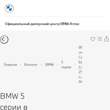
Официальный дилерский центр BMW Атлас
BMW 5
серии
Седан
5
Бензин
Главная
Каталог
BMW
серии
2,0 л
258
л.с.
АКПП
BMW 5
серии в