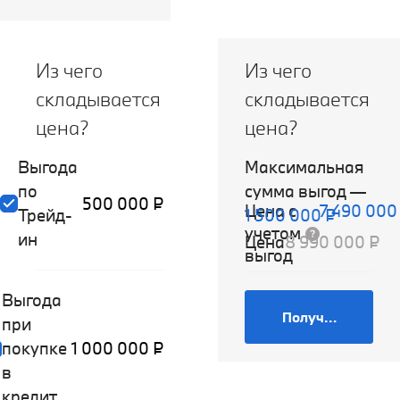
Из чего
Из чего
складывается
складывается
цена?
цена?
Выгода
Максимальная
по
сумма выгод
—
500 000 ₽
Цена с
7 490 000
Трейд-
1 500 000 ₽
учетом
ин
Цена
8 990 000 ₽
выгод
Выгода
Получить предл
при
покупке
1 000 000 ₽
в
кредит