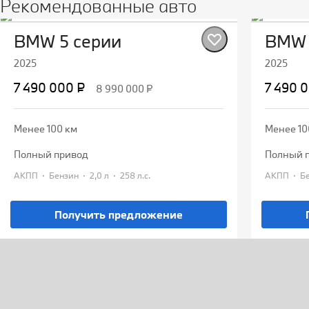
Рекомендованные авто
BMW 5 серии
BMW 
2025
2025
7 490 000 ₽
7 490 
8 990 000 ₽
Менее 100 км
Менее 10
полный привод
полный 
·
·
·
·
АКПП
Бензин
2,0 л
258 л.с.
АКПП
Получить предложение